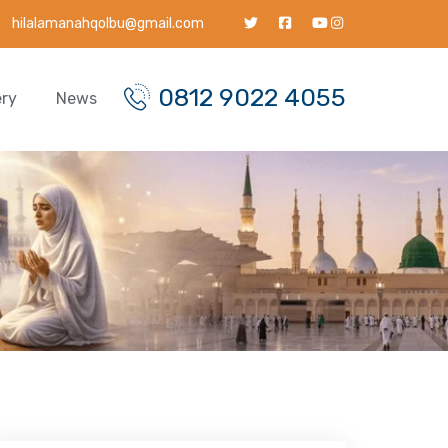
hilalamanahqolbu@gmail.com
0812 9022 4055
ery
News