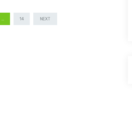
…
14
NEXT