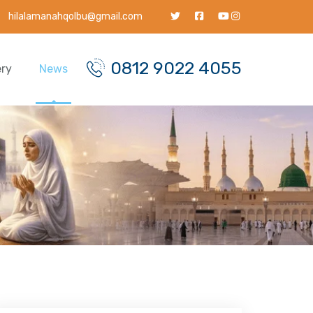
hilalamanahqolbu@gmail.com
0812 9022 4055
ery
News