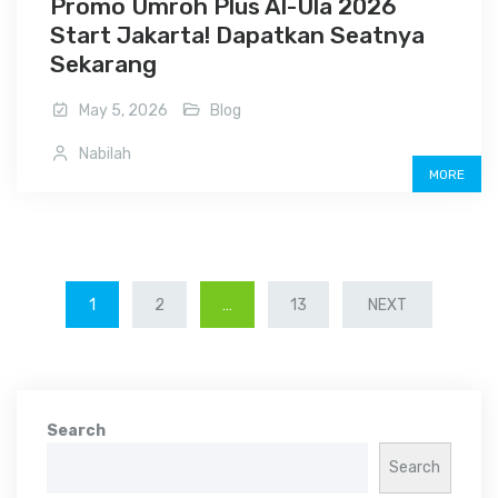
Promo Umroh Plus Al-Ula 2026
Start Jakarta! Dapatkan Seatnya
Sekarang
May 5, 2026
Blog
Nabilah
MORE
POSTS
1
2
…
13
NEXT
PAGINATION
Search
Search