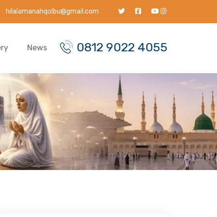
hilalamanahqolbu@gmail.com
0812 9022 4055
ery
News