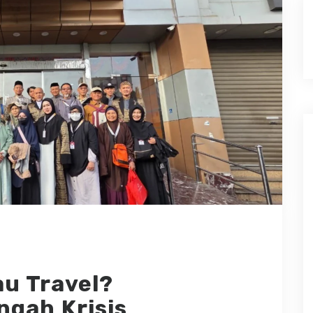
u Travel?
engah Krisis